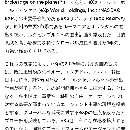
brokerage on the planet™)」であり、eXpワールド・ホ
ールディングス (eXp World Holdings, Inc.) (NASDAQ:
EXPI) の主要子会社であるeXpリアルティ (eXp Realty®)
が、欧州の主要2市場であるルーマニアとオランダへの進
出を祝い、ルクセンブルクへの進出計画を発表した。目的
意識と高い影響力を持つグローバル成長を遂げた1年の、
力強い締めくくりである。
これらの展開により、eXpの2025年における国際拡張
は、既に進出済みのペルー、エクアドル、トルコ、韓国、
日本に続き、計7カ国となった。ルクセンブルクへの進出
計画が完了すると、この展開範囲がさらに拡大することに
なる。各市場は、革新性、移動の自由、オーナーシップに
対する需要が高まっているエージェント主導の環境を標的
とする、グローバルな成長に対するeXpの焦点を絞ったア
プローチを反映している。eXpは、単に存在感を拡大する
のではなく、同社のプラットフォームがエージェントに即