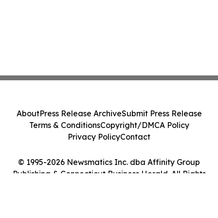
About
Press Release Archive
Submit Press Release
Terms & Conditions
Copyright/DMCA Policy
Privacy Policy
Contact
© 1995-2026 Newsmatics Inc. dba Affinity Group
Publishing & Connecticut Business Herald. All Rights
Reserved.
Cookie Settings / Your Privacy Choices