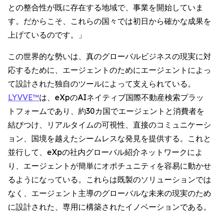
との整合性が既に存在する地域で、事業を開始していま
す。だからこそ、これらの国々では初日から確かな成果を
上げているのです。」
この世界的な勢いは、真のグローバルビジネスの現実に対
応するために、エージェントのためにエージェントによっ
て設計された独自のツールによって支えられている。
LYVVE™
は、eXpのAIネイティブ国際不動産検索プラッ
トフォームであり、約30カ国でエージェントと消費者を
結びつけ、リアルタイムの可視性、直接のコミュニケーシ
ョン、国境を越えたシームレスな発見を提供する。これと
並行して、eXpの社内グローバル紹介ネットワークによ
り、エージェントが簡単にオポチュニティを容易に動かせ
るようになっている。これらは既製のソリューションでは
なく、エージェント主導のグローバルな未来の現実のため
に設計された、専用に構築されたイノベーションである。