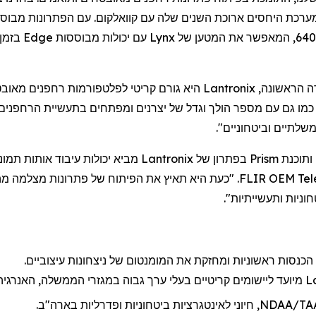
מערכת היחסים ארוכת השנים שלה עם
קוואלקום
. עם הפתרונות מבוס
Lynx
עם יכולות מבוססות
Edge
בזמן
ה הראשונה,
Lantronix
היא גורם קריטי לפלטפורמות
רחפנים
מאובטח
מו גם עם מספר הולך וגדל של יצרנים ומפתחים בתעשיית
הרחפנים
ותוכנת
Prism
בפתרון של
Lantronix
מביא יכולות עיבוד אותות תמו
Te
FLIR OEM. "כעת היא תאיץ את הפיתוח של פתרונות מצלמה מהדור הבא התומכים בבינה מלאכותית בפלטפורמת
וניות ותעשייתיות".
כנסות ראשוניות ו
מחזקת את
המומנטום של ניצחונות עיצוביים.
L
מיועד ליישומים קריטיים בעלי ערך גבוה במגזרי הממשלה, האנרגי