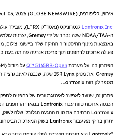
אירווין, קליפורניה, Oct. 03, 2025 (GLOBE NEWSWIRE) --
Inc.
Lantronix
לנטרוניקס
(נאסד"ק:
LTRX
), מובילה עול
ה
-
NDAA/TAA
שלה
נבחר על ידי
Gremsy
, יצרנית עולמי
באמצעות
מינוף ההיסטוריה החזקה שלה ביישומי
צילום
, מ
פעולה ארוכים
ל
רחפנים
תוך צריכת אנרגיה פחותה בעת
בי
הפתרון בנוי על מערכת
Open
-Q™ 5165RB
על מודול (
oM
Gremsy
ואת מטען
Lynx
ISR שלה, שנבנה לאינטגרציה חלקה עם המצלמה התרמית הכפולה
מספר לקוחות
Lantronix
.
פתרון זה, שנועד לאפשר
לאינטגרטורים
של
רחפנים
לספק ב
הכנסה ארוכות טווח עבור
Lantronix
במגזרי
הרחפנים
המס
Lantronix
הרחיבה את טווח ההגעה הגלובלי שלה לשוק, 
יתרון בר קיימא עבור
Lantronix
בשוק המערכות הביטחוניו
"
Lantronix
היא תורמת מוערכת לפלטפורמת הדור הבא ש