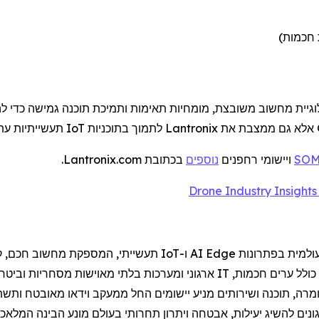
 חכמות)
גיית מחשוב משובצת, מומחיות תאימות ותמיכת תוכנה גמישה כדי לה
אלא גם ממצבת את
Lantronix
לתמוך בתוכניות
IoT
תעשייתיות עתידיות
ויישומי
רחפנים
נוספים
בכתובת Lantronix.com.
Dro
עולמית בפתרונות
Edge
AI
ו-
IoT
תעשייתי, המספקת מחשוב חכם, קיש
כולל ערים חכמות,
IT
ארגוני ומערכות בלתי מאוישות מסחריות וביטחו
רה, תוכנה ושירותים מניע יישומים החל ממעקב וידאו מאובטח ותשתי
נים להשיג יעילות, אבטחה ויתרון תחרותי בעולם מונע הבינה המלאכות