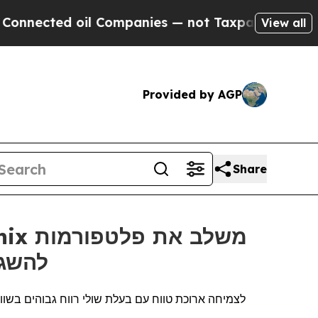
oil Companies — not Taxpayers — the Chance to C
View all
Provided by AGP
Share
Gremsy ו