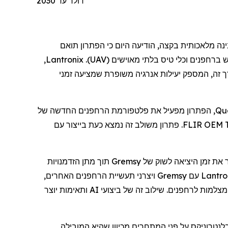
דולר עד 2030*
ינה מלאכותית בקצה,
הודיעה
היום
כי
ה
פתרון תואם
ש
ב
רחפנים
וכלי טיס בלתי מאוישים (
UAV
).
Lantronix
,
ך זה, המספק יעילות אנרגיה משופרת
שמציעה
זמני
Qu
, הפתרון מפעיל את פלטפורמת
הרחפנים
החדשה של
FLIR OEM. פתרון משולב זה נמצא כעת בייצור עם
 את זמן היציאה לשוק של
Gremsy
תוך מתן הזדמנויות
Lantro
עם
Gremsy
ויצרני תעשיית
הרחפנים
האחרים,
 מצלמות
לרחפנים
. שילוב זה של ביצועי AI ותאימות יוצר
לנטרוניקס
על פני המתחרים מכיוון שהיא המובילה