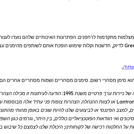
מצלמות מתקדמות
לרחפנים
. הפתרונות האיכותיים שלהם נועדו לענו
Gre
לדיוק, חדשנות וקלות שימוש הופכת אותם לשותפים מהימנים עבו
.
/
htt
וא סימן מסחרי רשום. סימנים מסחריים ושמות מסחריים אחרים הם
הצהרת "נמל מבטחים" במסגרת חוק הרפורמה בליטיגציה של ניירות ערך
Lantron
או לצוות ההנהלה. הצהרות צופות פני עתיד אלה מבוססות על ה
ם, למצב הפיננסי או לביצועים שלנו להיות שונים באופן מהותי מהת
כונים ואי הוודאות הפוטנציאליים כוללים, בין היתר, גורמים כגון הש
פעות על החלטות רכישה של לקוחותינו; היכולת שלנו לצמצם כל שיבו