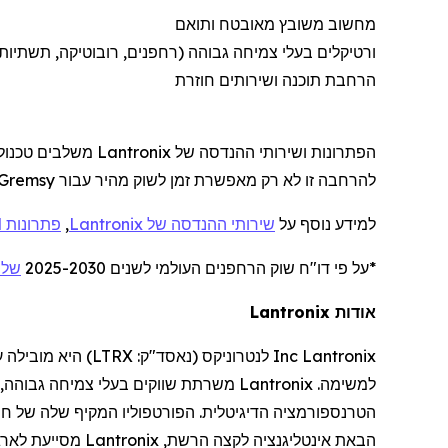
מחשוב משובץ מאובטח ותואם
ורטיקלים
בעלי צמיחה גבוהה (
רחפנים
, רובוטיקה, תשתיות
הרחבת תוכנה ושירותים חוזרת
הפתרונות ושירותי ההנדסה של
Lantronix
משלבים טכנולו
להרחבה זו לא רק מאפשרת זמן לשוק מהיר עבור
Gremsy
למידע נוסף על
שירותי ההנדסה של
Lantronix
,
פתרונות SOM
*על פי דו
"
ח שוק
הרחפנים
העולמי לשנים 2025-2030
של ne Industry Insights
אודות
Lantronix
Lantronix
Inc
לנטרוניקס
(נאסד"ק:
LTRX
) היא מובילה 
למשימה.
Lantronix
משרתת שווקים בעלי צמיחה גבוהה, 
הטרנספורמציה הדיגיטלית. הפורטפוליו המקיף שלה של חומ
הבאת אינטליגנציה לקצה הרשת,
Lantronix
מסייעת לארגו