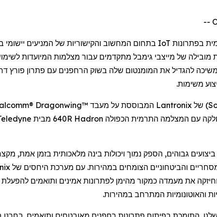
מית בפתרונות
IoT
בתחום המחשוב והקישוריות של המניעים יישומי ב
ת מובילה של מייצבי
גימבל
מתקדמים
עבור
מצלמות
המיועדות לשימו
משיכה
להגדיל
את המומנטום שלה בשוק
הרחפנים
עם פתרון פורץ דר
צוע
משימות.
S
) של
Lantronix
המבוססת על מעבד
alcomm® Dragonwing™
Hadron
640R מבית
Teledyne
יצועים גבוהים, הספק נמוך ויכולות בינה מלאכותית בזמן אמת, מקצר
חריים והביטחוניים הצומחים במהירות. עם מערכת היחסים של
nix
וחיזקה את מעמדה כמקור מהימן לפתרונות אמינים ותואמים להפעלת
ת והאוטונומיות המתרחב במהירות.
לנו, התומכת בפיתוח פתרונות
רחפנים
מאובטחים ותואמים. בחרנו
ב