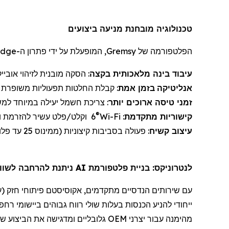
טכנולוגיה מובחנת מניעה ביצועים
הפלטפורמה של
Gremsy
, המופעלת על ידי פתרון ה-
Edge
עיבוד בינה מלאכותית
ב
קצה
: הסקה מובנית לזיהוי אובייק
אנליטיקה
בזמן אמת
: קבלת החלטות תפעוליות משופרת עב
זמני טיסה
ארוכים יותר
: צריכת חשמל יעילה במיוחד למש
®
קישוריות מתקדמת
:
Wi-Fi
6
וקלט/פלט עשיר להזרמת וי
עיצוב
קשיח
: פעולה בסביבות קיצוניות (
ממינוס 25 עד פלוס 85 מעלות צלזיוס)
לנטרוניקס
: בניית פלטפורמת AI ניתנת להרחבה לשווקים תעשייתיים וביטחוניים
עם שירותי
ם הנדסיים מתקדמים
,
אקוסיסטם
פיתוח
י
חזק (
ע
ייחודי להניע הכנסות בעלות שולי רווח גבוהים ביישומי
רחפנ
מהימנה עבור יצרני OEM גלובליים ומדגישה את הביצוע של החברה מול אסטרטגיית הצמיחה ארוכת הטווח שלה, המתמקדת ב: