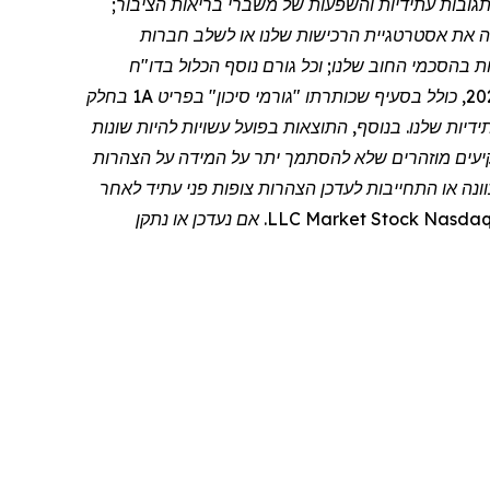
ם; תגובות עתידיות והשפעות של משברי בריאות הציבור;
חה את אסטרטגיית הרכישות שלנו או לשלב חברות
ת בהסכמי החוב שלנו; וכל גורם נוסף הכלול בדו
"
ח
השנתי שלנו בטופס 10-K לשנת הכספים שהסתיימה ב-30 ביוני 2024, שהוגש לרשות לניירות ערך ("SEC") ב-9 בספטמבר 2024, כולל בסעיף שכותרתו "גורמי סיכון" בפריט 1A בחלק
הים מעת לעת בהגשות העתידיות שלנו. בנוסף, התוצאות בפועל עשויות להיות שונות
משקיעים מוזהרים שלא להסתמך יתר על המידה על הצהרות
ונה או התחייבות לעדכן הצהרות צופות פני עתיד לאחר
Nasda
Stock
Market
LLC. אם נעדכן או נתקן