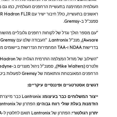
העולמית המהימנה בתעשיית
הרחפנים
העולמית, כמו גם 
ראשונים בתעשייה, כולל חיבור ישיר עם FLIR
Hadron
640R, המאפשר את המטען של
סמנכ"ל
ב-
Gremsy
.
"עם מספר הולך וגדל של לקוחות
רחפנים
גלובליים מהשור
Awsare
)
, מנכ"ל
Lantronix
. "העבודה שלנו עם
Gremsy
כ
בדרישות NDAA ו-TAA המחמירות הנדרשות ביישומים ממשלתיים וביטחוניים".
"השילוב של מודול המצלמה התרמית הגלויה של
Hadron
וולטרס
(
Mike Walters
)
, סמנכ"ל ניהול מוצר
ים
ב-
ledyne
הרחפנים
המאובטחת והתואמת של
Gremsy
לפעולות ביטח
דגשים אסטרטגיים ופיננסיים עיקריים:
ייצור
ה
משלוחי
ם כבר בעיצומו
:
Lantronix
כבר מייצרת ה
הזדמנות בעלת שולי רווח גבוהים
: הפתרון של
antronix
יתרון רגולטורי
: הפתרון של
Lantronix
תואם לחלוטין ל-NDAA/TAA, חיוני לאינטגרציות ביטחוניות ופדרליות בארה"ב.