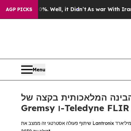
%. Well, it Didn’t
As war With Iran Drove oil P
AGP PICKS
Menu
ת בקצה של Lantronix משלב את פלטפורמות
שיתוף פעולה אסטרטגי זה ממצב את Lantronix לצמיחה ארוכת טווח עם בעלת שולי רווח גבוהים בשווקי הרחפנים הביטחוניים והמסחריים, שצפויים להגיע להיקף של 57.8 מיליארד