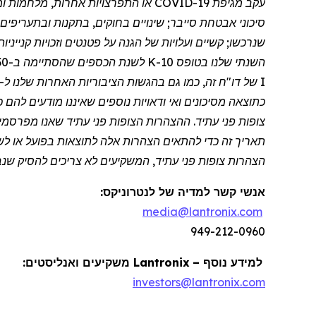
עקב
מגיפת
COVID-19 או התפרצויות אחרות, מלח
סיכוני אבטחת סייבר; שינויים בחוקים, בתקנות ובתעריפי
שנרכשו; קשיים ועלויות של הגנה על פטנטים וזכויות קניינ
I של דו
"
כתוצאה מסיכונים ואי ודאויות נוספים שאיננו מודעים לה
צופות פני עתיד. ההצהרות הצופות פני עתיד שאנו מפרסמי
תאריך זה כדי להתאים הצהרות אלה לתוצאות בפועל או לשינו
הצהרות צופות פני עתיד, המשקיעים לא צריכים להסיק שנבצ
אנשי קשר למדיה של
לנטרוניקס
:
media@lantronix.com
949-212-0960
למידע נוסף –
Lantronix
משקיעים ואנליסטים:
investors@lantronix.com