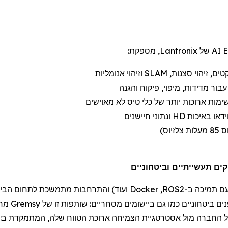
AI של
Lantronix
, מספקת:
טים, זיהוי סצנות,
SLAM
וזיהוי אנומליות
ור מדידות, מיפוי, פיקוח והגנה
ימות ארוכות יותר של
כלי טיס לא מאוישים
דאו באיכות
HD
ונתוני חיישנים
ם תמיכה
ב-
ROS2
,
Docker
ועוד) והתרחבות מתמשכת לתחום הבי
ים
ביטחוניים
כמו גם
ביישומי
ם
מסחריים:
שותפות זו של
Gremsy
מחז