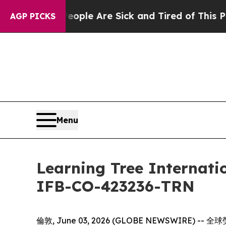
 Win: “People Are Sick and Tired of This Politics
AGP PICKS
Menu
Learning Tree Int
IFB-CO-423236-TRN
倫敦, June 03, 2026 (GLOBE NEWSWIRE)