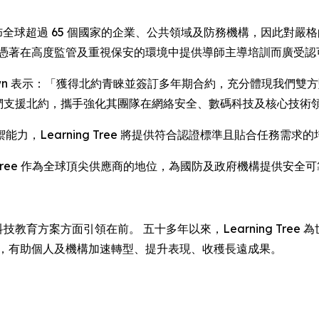
服務足跡遍佈全球超過 65 個國家的企業、公共領域及防務機構，因
司憑著在高度監管及重視保安的環境中提供導師主導培訓而廣受認
 David Brown 表示：「獲得北約青睞並簽訂多年期合約，充分體現我們
，我們支援北約，攜手強化其團隊在網絡安全、數碼科技及核心技
力，Learning Tree 將提供符合認證標準且貼合任務需
g Tree 作為全球頂尖供應商的地位，為國防及政府機構提供安
教育方案方面引領在前。 五十多年以來，Learning Tre
程，有助個人及機構加速轉型、提升表現、收穫長遠成果。