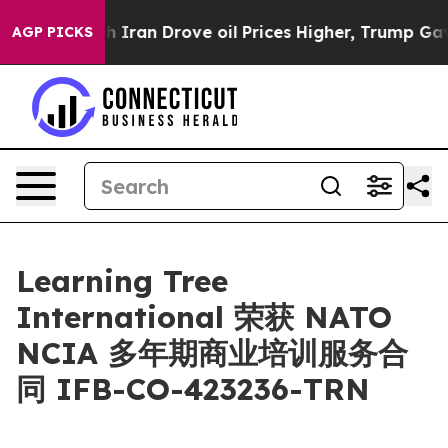
s war With Iran Drove oil Prices Higher, Trump Gave P
AGP PICKS
Learning Tree
International 荣获 NATO
NCIA 多年期商业培训服务合
同 IFB-CO-423236-TRN