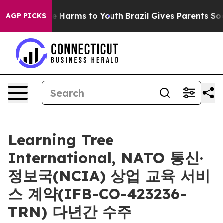
nd to Abate Harms to Youth
Brazil Gives Parents Social
AGP PICKS
Learning Tree
International, NATO 통신·
정보국(NCIA) 상업 교육 서비
스 계약(IFB-CO-423236-
TRN) 다년간 수주