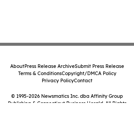
About
Press Release Archive
Submit Press Release
Terms & Conditions
Copyright/DMCA Policy
Privacy Policy
Contact
© 1995-2026 Newsmatics Inc. dba Affinity Group
Publishing & Connecticut Business Herald. All Rights
Reserved.
Cookie Settings / Your Privacy Choices